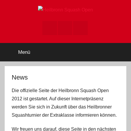
Zum
Inhalt
springen
Heilbronn
Heilbronn
Squash
Instagram
youtube
facebook
Open,
Squash
Squash
Turnier,
Open
Menü
DSQV
News
Die offizielle Seite der Heilbronn Squash Open
2012 ist gestartet. Auf dieser Internetpräsenz
werden Sie sich in Zukunft über das Heilbronner
Squashturnier der Extraklasse informieren können.
Wir freuen uns darauf, diese Seite in den nächsten