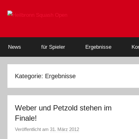
Zum
Inhalt
springen
Heilbronn
Heilbronn
Squash
Open,
Squash
News
für Spieler
Ergebnisse
Kon
Squash
Turnier,
Open
DSQV
Kategorie:
Ergebnisse
Weber und Petzold stehen im
Finale!
Veröffentlicht am
31. März 2012
v
o