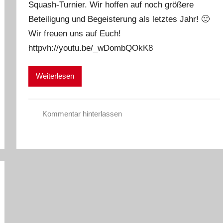
Squash-Turnier. Wir hoffen auf noch größere
e
Beteiligung und Begeisterung als letztes Jahr! 🙂
g
e
Wir freuen uns auf Euch!
h
httpvh://youtu.be/_wDombQOkK8
l
h
Weiterlesen
a
a
r
Kommentar hinterlassen
E
r
g
e
b
n
i
s