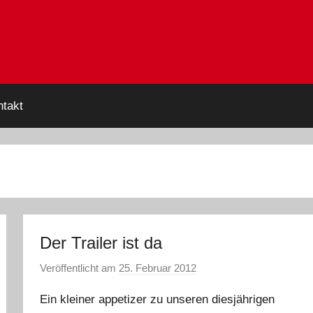
takt
Der Trailer ist da
Veröffentlicht am
25. Februar 2012
v
o
Ein kleiner appetizer zu unseren diesjährigen
n