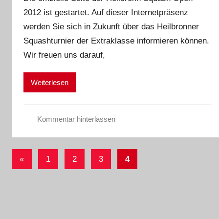
n
s
2012 ist gestartet. Auf dieser Internetpräsenz
A
s
werden Sie sich in Zukunft über das Heilbronner
d
e
m
Squashturnier der Extraklasse informieren können.
i
Wir freuen uns darauf,
n
Weiterlesen
Kommentar hinterlassen
E
r
Seitennummerierung
g
Vorherige
«
1
2
3
4
e
der
Beiträge
b
Beiträge
n
i