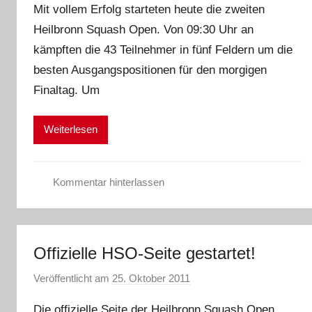
Mit vollem Erfolg starteten heute die zweiten
n
Heilbronn Squash Open. Von 09:30 Uhr an
A
kämpften die 43 Teilnehmer in fünf Feldern um die
d
m
besten Ausgangspositionen für den morgigen
i
Finaltag. Um
n
Weiterlesen
Kommentar hinterlassen
E
r
g
Offizielle HSO-Seite gestartet!
e
b
Veröffentlicht am
25. Oktober 2011
v
n
o
i
Die offizielle Seite der Heilbronn Squash Open