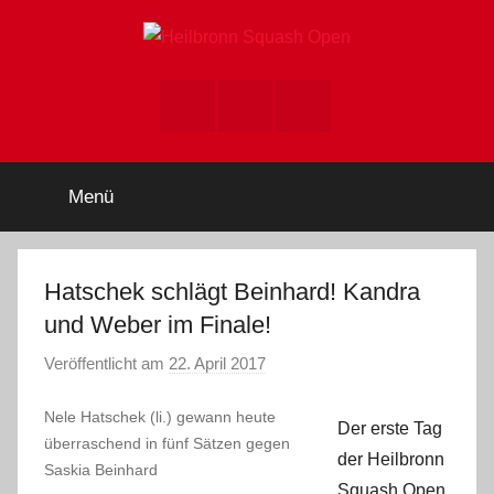
Zum
Inhalt
springen
Heilbronn
Heilbronn
Squash
Instagram
youtube
facebook
Open,
Squash
Squash
Turnier,
Open
Menü
DSQV
Hatschek schlägt Beinhard! Kandra
und Weber im Finale!
Veröffentlicht am
22. April 2017
v
o
Nele Hatschek (li.) gewann heute
n
Der erste Tag
überraschend in fünf Sätzen gegen
A
der Heilbronn
Saskia Beinhard
d
Squash Open