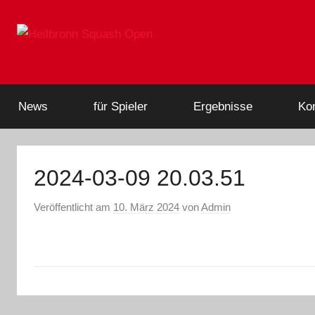
Zum
Inhalt
springen
Heilbronn
Heilbronn
Squash
Open,
Squash
News
für Spieler
Ergebnisse
Kon
Squash
Turnier,
Open
DSQV
2024-03-09 20.03.51
Veröffentlicht am
10. März 2024
von
Admin