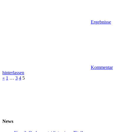
Ergebnisse
Kommentar
hinterlassen
Seitennummerierung
Vorherige
«
1
…
3
4
5
Beiträge
der
Beiträge
News