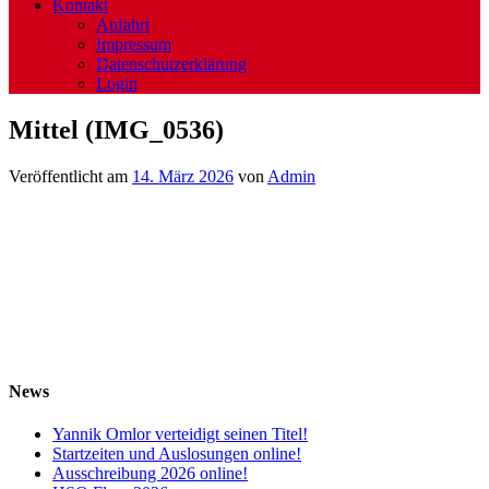
Kontakt
Anfahrt
Impressum
Datenschutzerklärung
Login
Mittel (IMG_0536)
Veröffentlicht am
14. März 2026
von
Admin
News
Yannik Omlor verteidigt seinen Titel!
Startzeiten und Auslosungen online!
Ausschreibung 2026 online!