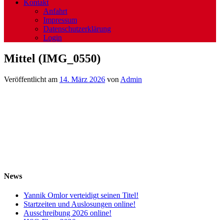
Kontakt
Anfahrt
Impressum
Datenschutzerklärung
Login
Mittel (IMG_0550)
Veröffentlicht am
14. März 2026
von
Admin
News
Yannik Omlor verteidigt seinen Titel!
Startzeiten und Auslosungen online!
Ausschreibung 2026 online!