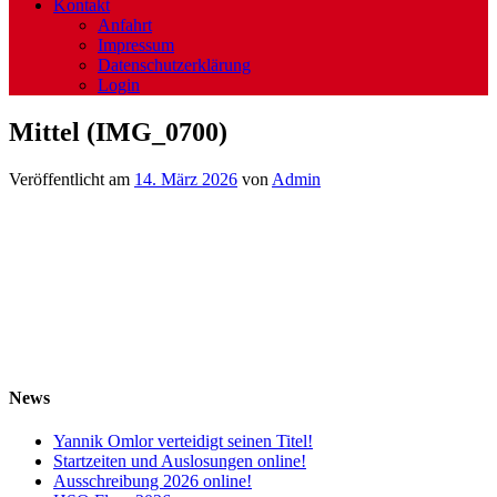
Kontakt
Anfahrt
Impressum
Datenschutzerklärung
Login
Mittel (IMG_0700)
Veröffentlicht am
14. März 2026
von
Admin
News
Yannik Omlor verteidigt seinen Titel!
Startzeiten und Auslosungen online!
Ausschreibung 2026 online!