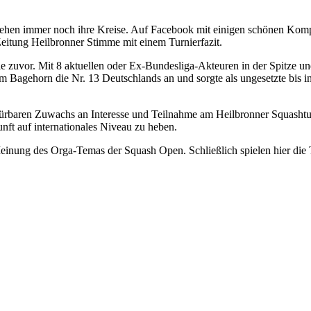
ehen immer noch ihre Kreise. Auf Facebook mit einigen schönen Kompl
Zeitung Heilbronner Stimme mit einem Turnierfazit.
nie zuvor. Mit 8 aktuellen oder Ex-Bundesliga-Akteuren in der Spitze u
am Bagehorn die Nr. 13 Deutschlands an und sorgte als ungesetzte bis in
ürbaren Zuwachs an Interesse und Teilnahme am Heilbronner Squashtur
ft auf internationales Niveau zu heben.
Meinung des Orga-Temas der Squash Open. Schließlich spielen hier die 