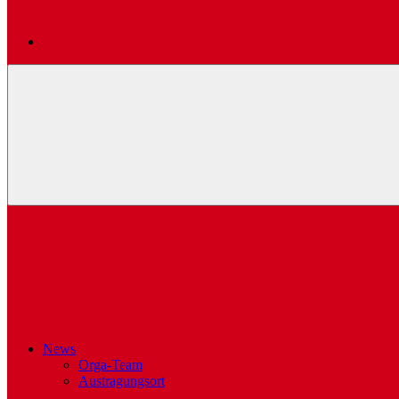
News
Orga-Team
Austragungsort